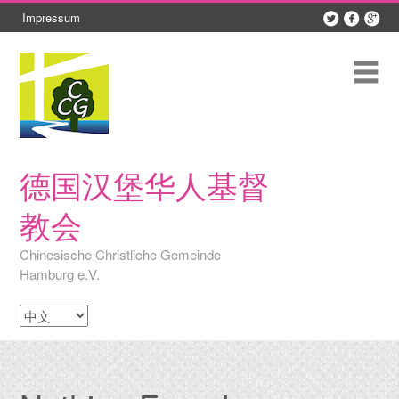



Impressum
Skip
to
content
Me
德国汉堡华人基督
教会
Chinesische Christliche Gemeinde
Hamburg e.V.
Sprache
auswählen