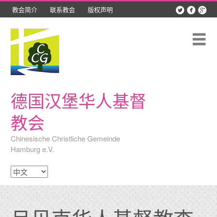



教会简介
联系教会
版权声明
Skip
最新动态
to
content
聚会时间
Me
教会团契
精彩照片
德国汉堡华人基督
讲道录音
教会
网络资源
Chinesische Christliche Gemeinde
Hamburg e.V.
吕贝克查经班
选
择
语
言