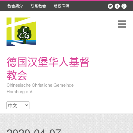



教会简介
联系教会
版权声明
Skip
最新动态
to
content
聚会时间
Me
教会团契
精彩照片
德国汉堡华人基督
讲道录音
教会
网络资源
Chinesische Christliche Gemeinde
Hamburg e.V.
吕贝克查经班
选
择
语
言
2020-04-07