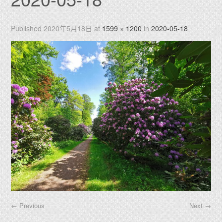
Published
2020年5月18日
at
1599 × 1200
in
2020-05-18
←
Previous
Next
→