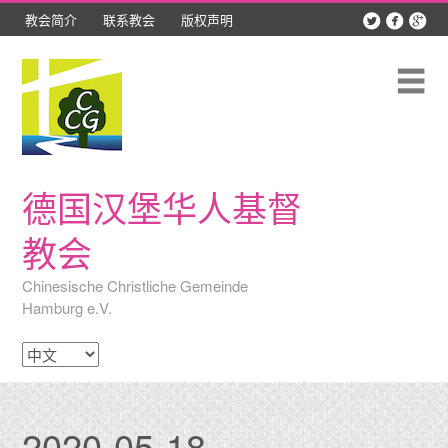



教会简介
联系教会
版权声明
Skip
最新动态
to
content
聚会时间
Me
教会团契
精彩照片
德国汉堡华人基督
讲道录音
教会
网络资源
Chinesische Christliche Gemeinde
Hamburg e.V.
吕贝克查经班
选
择
语
言
2020-05-18