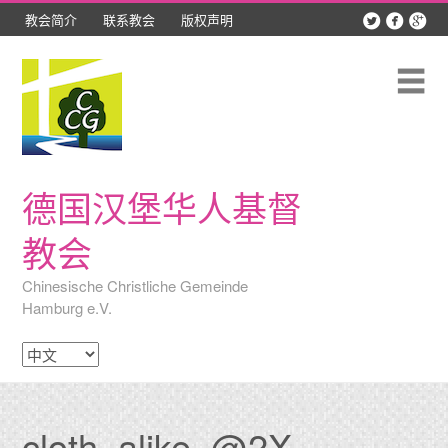



教会简介
联系教会
版权声明
Skip
最新动态
to
content
聚会时间
Me
教会团契
精彩照片
德国汉堡华人基督
讲道录音
教会
网络资源
Chinesische Christliche Gemeinde
Hamburg e.V.
吕贝克查经班
选
择
语
言
cloth_alike_@2X