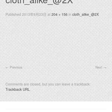
Published
2013年9月23日
at
204 × 156
in
cloth_alike_@2X
←
Previous
Next
→
Comments are closed, but you can leave a trackback:
Trackback URL
.