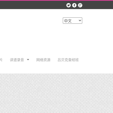



选
择
语
言
片
讲道录音
网络资源
吕贝克查经班